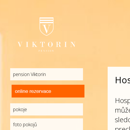
pension Viktorin
Hos
Hosp
může
pokoje
sled
foto pokojů
prec